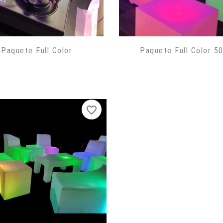
Paquete Full Color
Paquete Full Color 5
favorite_border