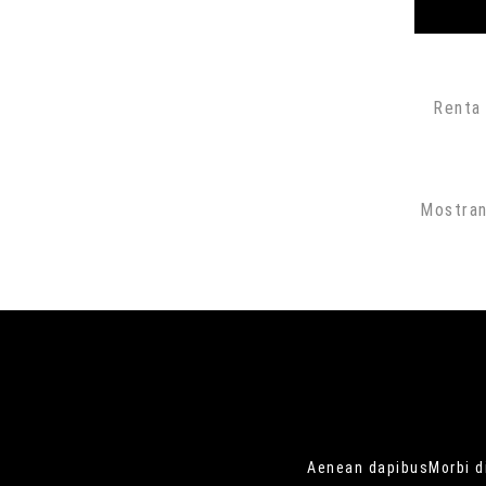
Renta
Mostran
Aenean dapibusMorbi di