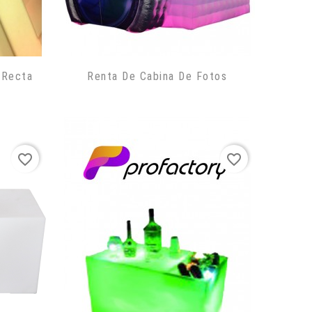
 Recta
Renta De Cabina De Fotos
favorite_border
favorite_border