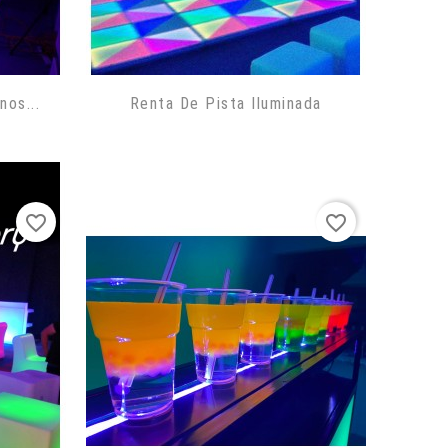
os...
Renta De Pista Iluminada
favorite_border
favorite_border