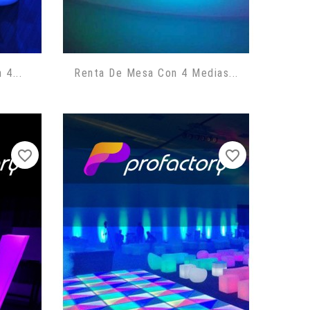
 4...
Renta De Mesa Con 4 Medias...
favorite_border
favorite_border