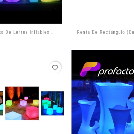
a De Letras Inflables...
Renta De Rectángulo (Ba
favorite_border