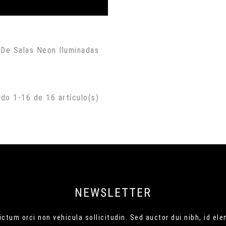
 De Salas Neon Iluminadas
do 1-16 de 16 artículo(s)
NEWSLETTER
ctum orci non vehicula sollicitudin. Sed auctor dui nibh, id el