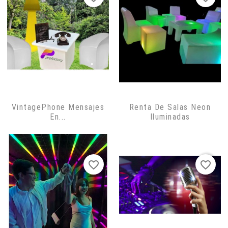
VintagePhone Mensajes
Renta De Salas Neon
En...
Iluminadas
favorite_border
favorite_border