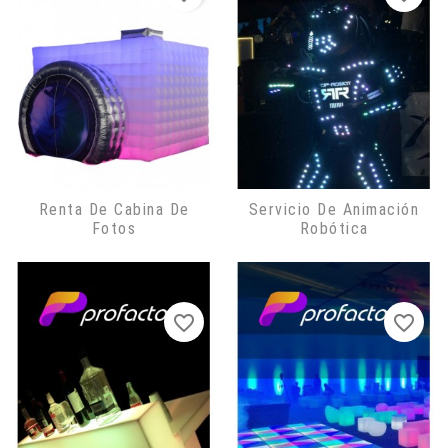
Renta De Cabina De
Servicio De Animación
Fotos
Robótica
favorite_border
favorite_border