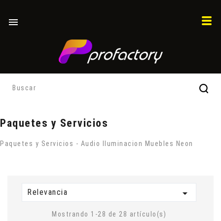

Paquetes y Servicios
Paquetes y Servicios - Audio Iluminacion Muebles Neon
Relevancia

Mostrando 1-28 de 28 artículo(s)