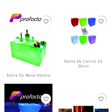
favorite_border
favorite_border
Renta De Carrito De
Shots
Renta De Mesa Hielera
favorite_border
favorite_border