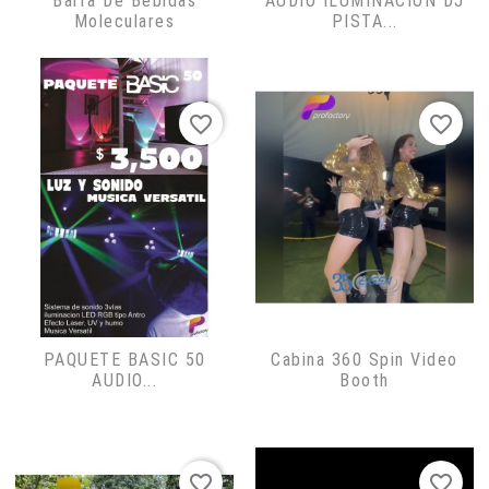
Barra De Bebidas
AUDIO ILUMINACION DJ
Moleculares
PISTA...
favorite_border
favorite_border
PAQUETE BASIC 50
Cabina 360 Spin Video
AUDIO...
Booth
favorite_border
favorite_border