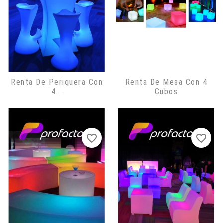
Renta De Periquera Con
Renta De Mesa Con 4
4...
Cubos
favorite_border
favorite_border