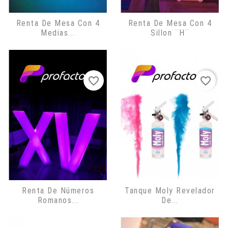
Renta De Mesa Con 4
Renta De Mesa Con 4
Medias...
Sillon ¨H¨
favorite_border
favorite_border
Renta De Números
Tanque Moly Revelador
Romanos...
De...